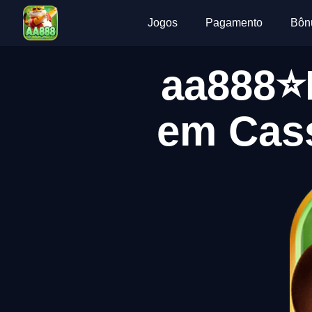
Jogos
Pagamento
Bôn
aa888⭐
em Cass