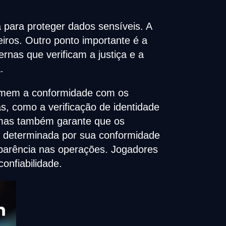
a para proteger dados sensíveis. A
eiros. Outro ponto importante é a
rnas que verificam a justiça e a
.
firmem a conformidade com os
s, como a verificação de identidade
 mas também garante que os
é determinada por sua conformidade
nsparência nas operações. Jogadores
onfiabilidade.