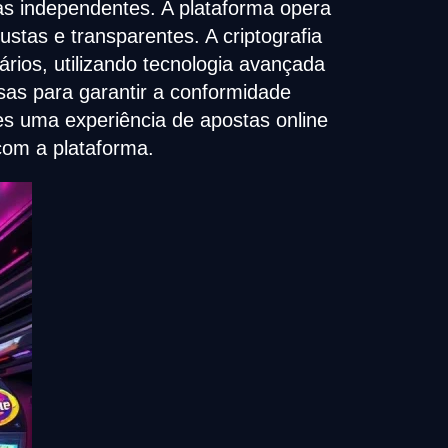
ias independentes. A plataforma opera
stas e transparentes. A criptografia
rios, utilizando tecnologia avançada
sas para garantir a conformidade
s uma experiência de apostas online
com a plataforma.