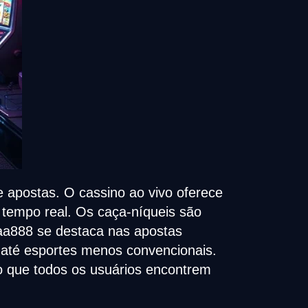
 apostas. O cassino ao vivo oferece
 tempo real. Os caça-níqueis são
 aa888 se destaca nas apostas
 até esportes menos convencionais.
do que todos os usuários encontrem