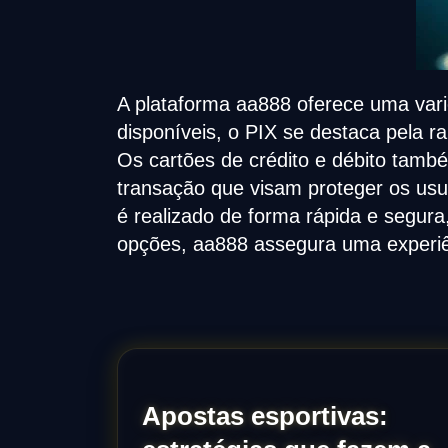
A plataforma aa888 oferece uma vari
disponíveis, o PIX se destaca pela r
Os cartões de crédito e débito també
transação que visam proteger os usu
é realizado de forma rápida e segur
opções, aa888 assegura uma experiên
Apostas esportivas: