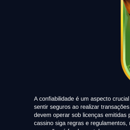
A confiabilidade é um aspecto crucia
sentir seguros ao realizar transaçõe
devem operar sob licenças emitidas 
cassino siga regras e regulamentos