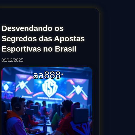
Desvendando os
Segredos das Apostas
Esportivas no Brasil
09/12/2025