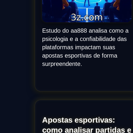
Estudo do aa888 analisa como a
psicologia e a confiabilidade das
plataformas impactam suas
apostas esportivas de forma
surpreendente.
Apostas esportivas:
como analisar partidas e