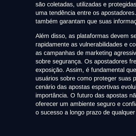
são coletadas, utilizadas e protegi
uma tendência entre os apostadores.
também garantam que suas informaçõ
Além disso, as plataformas devem se
rapidamente as vulnerabilidades e c
as campanhas de marketing agressi
sobre segurança. Os apostadores fr
exposição. Assim, é fundamental qu
usuários sobre como proteger suas p
cenário das apostas esportivas evolu
importância. O futuro das apostas n
oferecer um ambiente seguro e confiá
o sucesso a longo prazo de qualquer