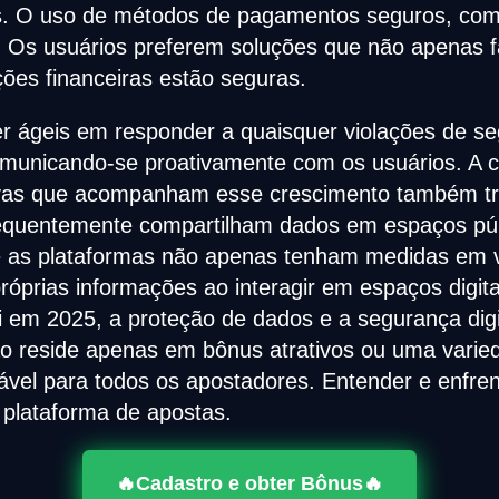
das. O uso de métodos de pagamentos seguros, co
 Os usuários preferem soluções que não apenas f
es financeiras estão seguras.
r ágeis em responder a quaisquer violações de s
omunicando-se proativamente com os usuários. A c
vas que acompanham esse crescimento também t
equentemente compartilham dados em espaços públ
e as plataformas não apenas tenham medidas em 
róprias informações ao interagir em espaços digi
i em 2025, a proteção de dados e a segurança dig
ão reside apenas em bônus atrativos ou uma vari
vel para todos os apostadores. Entender e enfrent
 plataforma de apostas.
🔥Cadastro e obter Bônus🔥