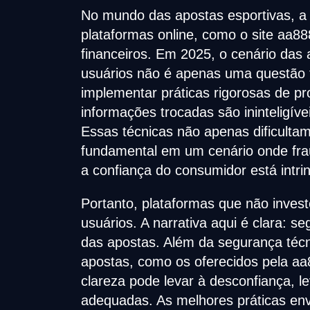
No mundo das apostas esportivas, a 
plataformas online, como o site aa8
financeiros. Em 2025, o cenário das 
usuários não é apenas uma questão 
implementar práticas rigorosas de pr
informações trocadas são ininteligíve
Essas técnicas não apenas dificult
fundamental em um cenário onde fra
a confiança do consumidor está intr
Portanto, plataformas que não inves
usuários. A narrativa aqui é clara: 
das apostas. Além da segurança técn
apostas, como os oferecidos pela aa
clareza pode levar à desconfiança,
adequadas. As melhores práticas env