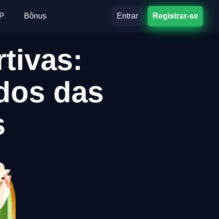
IP
Bônus
Entrar
Registrar-se
tivas:
dos das
s