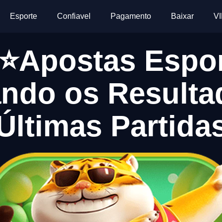
Esporte
Confiavel
Pagamento
Baixar
V
⭐️Apostas Espor
ando os Resulta
Últimas Partida